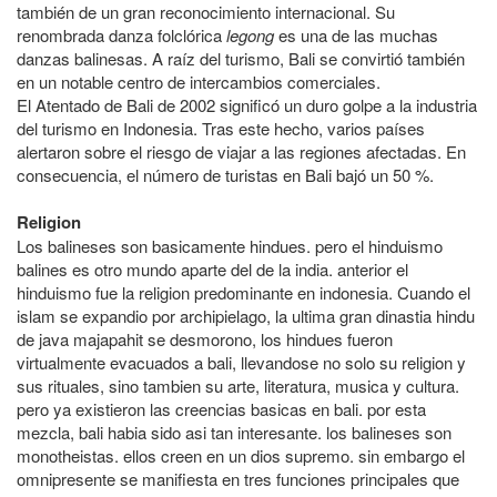
también de un gran reconocimiento internacional. Su
renombrada danza folclórica
legong
es una de las muchas
danzas balinesas. A raíz del turismo, Bali se convirtió también
en un notable centro de intercambios comerciales.
El Atentado de Bali de 2002 significó un duro golpe a la industria
del turismo en Indonesia. Tras este hecho, varios países
alertaron sobre el riesgo de viajar a las regiones afectadas. En
consecuencia, el número de turistas en Bali bajó un 50 %.
Religion
Los balineses son basicamente hindues. pero el hinduismo
balines es otro mundo aparte del de la india. anterior el
hinduismo fue la religion predominante en indonesia. Cuando el
islam se expandio por archipielago, la ultima gran dinastia hindu
de java majapahit se desmorono, los hindues fueron
virtualmente evacuados a bali, llevandose no solo su religion y
sus rituales, sino tambien su arte, literatura, musica y cultura.
pero ya existieron las creencias basicas en bali. por esta
mezcla, bali habia sido asi tan interesante. los balineses son
monotheistas. ellos creen en un dios supremo. sin embargo el
omnipresente se manifiesta en tres funciones principales que