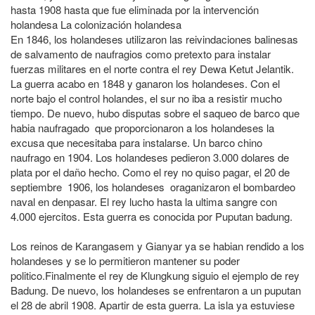
hasta 1908 hasta que fue eliminada por la intervención
holandesa La colonización holandesa
En 1846, los holandeses utilizaron las reivindaciones balinesas
de salvamento de naufragios como pretexto para instalar
fuerzas militares en el norte contra el rey Dewa Ketut Jelantik.
La guerra acabo en 1848 y ganaron los holandeses. Con el
norte bajo el control holandes, el sur no iba a resistir mucho
tiempo. De nuevo, hubo disputas sobre el saqueo de barco que
habia naufragado que proporcionaron a los holandeses la
excusa que necesitaba para instalarse. Un barco chino
naufrago en 1904. Los holandeses pedieron 3.000 dolares de
plata por el daño hecho. Como el rey no quiso pagar, el 20 de
septiembre 1906, los holandeses oraganizaron el bombardeo
naval en denpasar. El rey lucho hasta la ultima sangre con
4.000 ejercitos. Esta guerra es conocida por Puputan badung.
Los reinos de Karangasem y Gianyar ya se habian rendido a los
holandeses y se lo permitieron mantener su poder
politico.Finalmente el rey de Klungkung siguio el ejemplo de rey
Badung. De nuevo, los holandeses se enfrentaron a un puputan
el 28 de abril 1908. Apartir de esta guerra. La isla ya estuviese