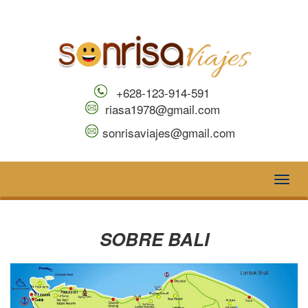
+628-123-914-591
riasa1978@gmail.com
sonrisaviajes@gmail.com
Toggl
naviga
SOBRE BALI