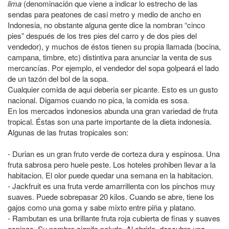
lima
(denominación que viene a indicar lo estrecho de las
sendas para peatones de casi metro y medio de ancho en
Indonesia, no obstante alguna gente dice la nombran “cinco
pies” después de los tres pies del carro y de dos pies del
vendedor), y muchos de éstos tienen su propia llamada (bocina,
campana, timbre, etc) distintiva para anunciar la venta de sus
mercancías. Por ejemplo, el vendedor del sopa golpeará el lado
de un tazón del bol de la sopa.
Cualquier comida de aqui deberia ser picante. Esto es un gusto
nacional. Digamos cuando no pica, la comida es sosa.
En los mercados indonesios abunda una gran variedad de fruta
tropical. Éstas son una parte importante de la dieta indonesia.
Algunas de las frutas tropicales son:
- Durian es un gran fruto verde de corteza dura y espinosa. Una
fruta sabrosa pero huele peste. Los hoteles prohiben llevar a la
habitacion. El olor puede quedar una semana en la habitacion.
- Jackfruit es una fruta verde amarrillenta con los pinchos muy
suaves. Puede sobrepasar 20 kilos. Cuando se abre, tiene los
gajos como una goma y sabe mixto entre piña y platano.
- Rambutan es una brillante fruta roja cubierta de finas y suaves
espinas. Su nombre signifa peludo. Al abrirlo, descubre una