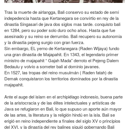
Tras la muerte de airlangga, Bali conservo su estado de semi
indepedencia hasta que Kertanegara se convirtio en rey de la
dinastia Singasari de java dos siglos mas tarde. conquisto bali
en 1284, pero su poder solo duro ocho años. Hasta que fue
asesinado y su reino se derrumbo. Bali recupero su autonomia
y la dinastia pejeng surgio con gran fuerza.
Sin embargo, EL yerno de Kertanegara (Raden Wijaya) fundo
una gran dinastia de Majapahit. En 1343, el legendario primer
ministro de majapahit “ Gajah Mada” derroto el Pejeng Dalem
Bedaulu y volvio a someter bali al dominio javanes.
En 1527, las tropas del reino musulmán ( Raden fatah) de
Demak conquistaron los territorios dominados por la dinastia
majapahit.
Ante el auge del islam en el archipiélago indonesio, buena parte
de la aristocracia y de las élites intelectuales y artísticas de
Java se refugiaron en Bali, lo que supuso un aporte aún mayor
de las artes, la literatura y la religión hindú en la isla. Bali se
erigió en reino independiente a finales del siglo XV o principios
del XVI, y la dinastía del rey balines siguió gobernando Bali